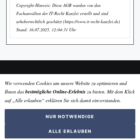
Copyright-Hinweis: Diese AGB wurden von den
Fachanwälten der IT-Recht Kanzlei erstellt und sind
urheberrechtlich geschützt (https://www.it-recht-kanzlei.de)
Stand: 16.07.2025, 12:04:31 Uhr
Wir verwenden Cookies um unsere Website zu optimieren und
Ihnen das
bestmögliche Online-Erlebnis
zu bieten. Mit dem Klick
IMPRESSUM
AGB/SBT
AGB/SBT Online Shop
WIDERRUFSRECHT/CANCELLATION RIGHT
auf
„Alle erlauben“
erklären Sie sich damit einverstanden.
MUSTER-WIDERRUFSFORMULAR
DATENSCHUTZERKLÄRUNG
KONTAKT/CONTACT US
VERSAND / SHIPPING
NUR NOTWENDIGE
KAUFABWICKLUNG / SALES PROCESSING
BESTELLFORMULAR / ORDER FROM
ALLE ERLAUBEN